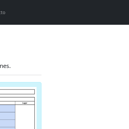
cto
nes.